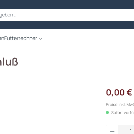
en
Futterrechner
hluß
0,00 €
Preise inkl. Mw
Sofort verfüg
Produkt 