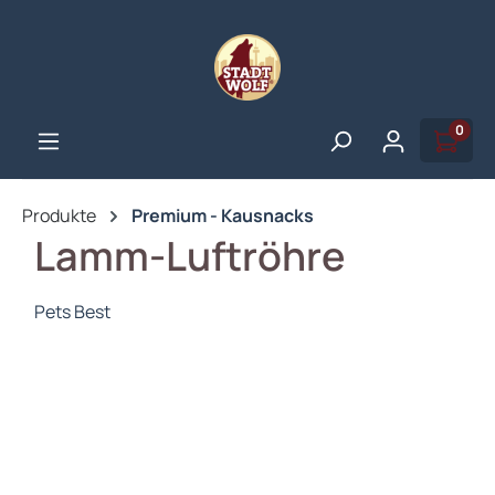
alt springen
0
Produkte
Premium - Kausnacks
Lamm-Luftröhre
Pets Best
Bildergalerie überspringen